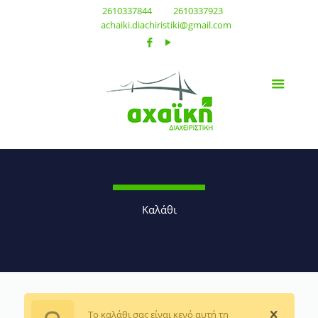
2610337844
2610337923
achaiki.diachiristiki@gmail.com
Καλάθι
Το καλάθι σας είναι κενό αυτή τη