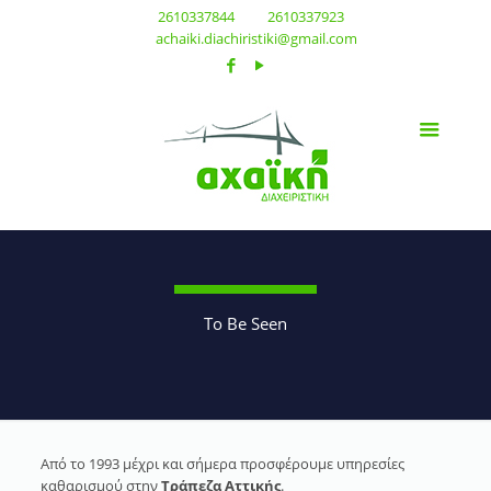
2610337844
2610337923
achaiki.diachiristiki@gmail.com
To Be Seen
Από το 1993 μέχρι και σήμερα προσφέρουμε υπηρεσίες
καθαρισμού στην
Τράπεζα Αττικής
.