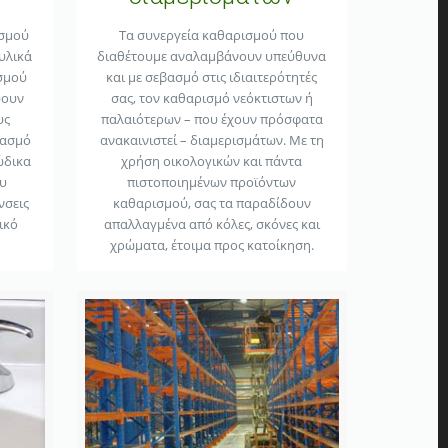
ισμού
Τα συνεργεία καθαρισμού που
υλικά
διαθέτουμε αναλαμβάνουν υπεύθυνα
ισμού
και με σεβασμό στις ιδιαιτερότητές
ύουν
σας, τον καθαρισμό νεόκτιστων ή
υς
παλαιότερων – που έχουν πρόσφατα
υασμό
ανακαινιστεί – διαμερισμάτων. Με τη
ώδικα
χρήση οικολογικών και πάντα
ου
πιστοποιημένων προϊόντων
νσεις
καθαρισμού, σας τα παραδίδουν
ικό
απαλλαγμένα από κόλες, σκόνες και
χρώματα, έτοιμα προς κατοίκηση.