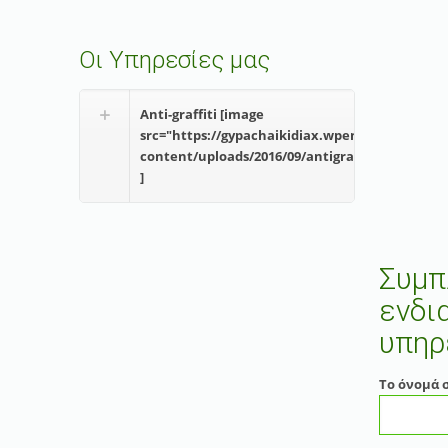
Οι Υπηρεσίες μας
Anti-graffiti [image
src="https://gypachaikidiax.wpengine.com/wp-
content/uploads/2016/09/antigraf.jpg"
]
Συμπ
ενδι
υπηρ
Το όνομά 