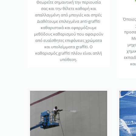
Θεωρείτε σημαντική την περιουσία
σας και την θέλετε καθαρή και
απαλλαγμένη από μπογιές και σπρέι;
Όποιες 
Διαθέτουμε επιλεγμένα anti-graffiti
καθαριστικά και εφαρμόζουμε
προσα
μεθόδους καθαρισμού που αφαιρούν
Με
από ευαίσθητες επιφάνειες χρώματα
μηχα
και υπολείμματα graffiti. Ο
χημι
καθαρισμός graffiti πλέον είναι απλή
εκπαι
υπόθεση.
κα