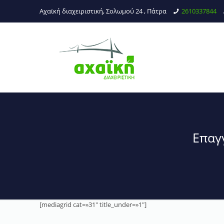
Αχαϊκή διαχειριστική, Σολωμού 24 , Πάτρα
2610337844
Επαγ
[mediagrid cat=»31″ title_under=»1″]