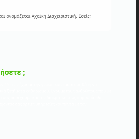
ι ονομάζεται Αχαϊκή Διαχειριστική. Εσείς;
μήσετε ;
ν 25 ετών έχουμε την γνώση και είμαστε σε θέση να
ητικά ζητήματα καθαρισμού. Έχουμε τους ανθρώπους που με
τους παρέχουμε και την διακριτική τους παρουσία θα
οντάς σας άρτιες υπηρεσίες και πάντα με τον