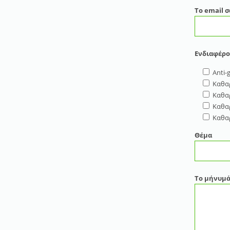
Το email σ
Ενδιαφέρο
Anti-g
Καθα
Καθα
Καθα
Καθα
Θέμα
Το μήνυμά