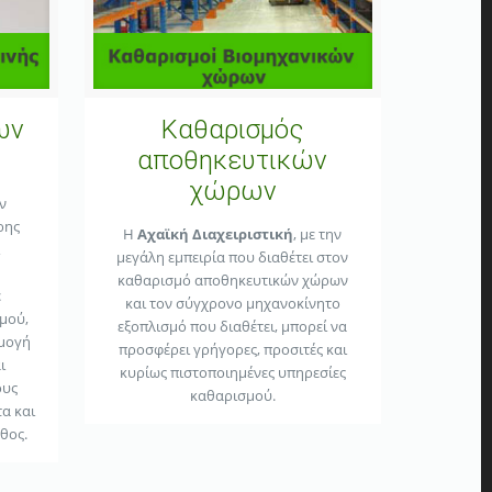
ων
Καθαρισμός
αποθηκευτικών
χώρων
ν
ρης
Η
Αχαϊκή Διαχειριστική
, με την
μεγάλη εμπειρία που διαθέτει στον
καθαρισμό αποθηκευτικών χώρων
ε
και τον σύγχρονο μηχανοκίνητο
μού,
εξοπλισμό που διαθέτει, μπορεί να
ρμογή
προσφέρει γρήγορες, προσιτές και
ι
κυρίως πιστοποιημένες υπηρεσίες
ους
καθαρισμού.
α και
θος.