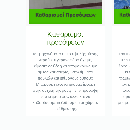
Καθαρισμοί
προσόψεων
Με μηχανήματα υπέρ-υψηλής πίεσης
Εάν πι
νερού και γερανοφόρο όχημα,
την ε
είμαστε σε θέση να απομακρύνουμε
λόγου
άμεσα καυσαέριο, υπολείμματα
Είτε
πουλιών και επίμονους ρύπους.
τζαμιώ
Μπορούμε έτσι να επαναφέρουμε
τον 
στην αρχική της μορφή την πρόσοψη
πολυ
του κτιρίου σας, αλλά και να
πείρ
καθαρίσουμε πεζοδρόμια και χώρους
μπορού
στάθμευσης.