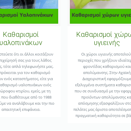
Καθαρισμοί
Καθαρισμοί χώρ
υαλοπινάκων
υγιεινής
στεύετε ότι οι άλλοι κοιτάζουν
Οι χώροι υγιεινής αποτελού
πιχείρησή σας για τους λάθος
περιοχές που χρήζουν ιδιαίτε
ς, τότε απλά τηλεφωνήστε μας.
φροντίδας καθαρισμού και
 πρόκειται για τον καθαρισμό
απολύμανσης. Στην Αχαϊκή
ν ενός καταστήματος, είτε για
Διαχειριστική εφαρμόζουμ
καθαρισμό υαλοπινάκων ενός
εξελιγμένα συστήματα καθαρισ
ώροφου κτιρίου, εμείς, με τη
που σε συνδυασμό με την εφα
α που διαθέτουμε από το 1988
προϊόντων απολύμανσης κα
με να αναλάβουμε και την πιο
απόσμησης εξασφαλίζουν στ
απαιτητική επιφάνεια.
πελάτες μας άριστα αποτελέσματ
πραγματική καθαριότητα σε βά