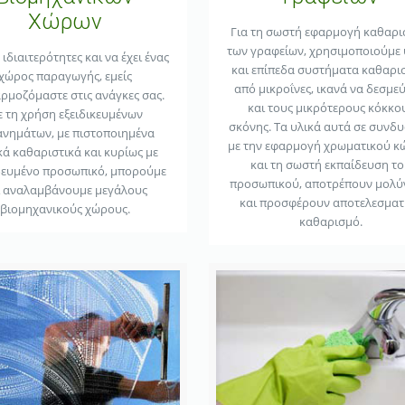
Χώρων
Για τη σωστή εφαρμογή καθαρ
των γραφείων, χρησιμοποιούμε 
ιδιαιτερότητες και να έχει ένας
και επίπεδα συστήματα καθαρ
χώρος παραγωγής, εμείς
από μικροΐνες, ικανά να δεσμε
ρμοζόμαστε στις ανάγκες σας.
και τους μικρότερους κόκκο
 τη χρήση εξειδικευμένων
σκόνης. Τα υλικά αυτά σε συνδ
νημάτων, με πιστοποιημένα
με την εφαρμογή χρωματικού κ
κά καθαριστικά και κυρίως με
και τη σωστή εκπαίδευση τ
δευμένο προσωπικό, μπορούμε
προσωπικού, αποτρέπουν μολύ
ι αναλαμβάνουμε μεγάλους
και προσφέρουν αποτελεσματ
βιομηχανικούς χώρους.
καθαρισμό.