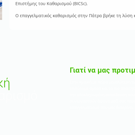
Επιστήμης του Καθαρισμού (BICSc).
Ο επαγγελματικός καθαρισμός στην Πάτρα βρήκε τη λύση κα
Γιατί να μας προτι
κή
Στην Αχαϊκή με πείρα μεγαλύτερη τω
επιλύουμε άμεσα και τα πιο απαιτ
θαρισμό
την ολοκληρωμένη εκπαίδευση που 
συνεργαστούν άψογα μαζί σας παρέχ
επαγγελματισμό που μας διακρίνει.